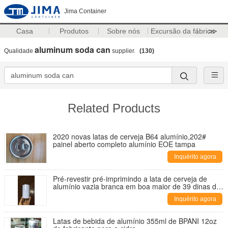
Jima Container
Casa
Produtos
Sobre nós
Excursão da fábrica
>>
aluminum soda can
Qualidade
supplier.
(130)
Related Products
2020 novas latas de cerveja B64 alumínio,202#
painel aberto completo alumínio EOE tampa
Inquérito agora
Pré-revestir pré-imprimindo a lata de cerveja de
alumínio vazia branca em boa maior de 39 dinas da
tensão de superfície
Inquérito agora
Latas de bebida de alumínio 355ml de BPANI 12oz