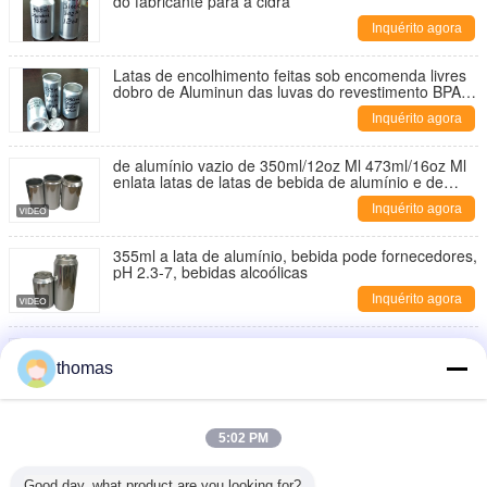
do fabricante para a cidra
Inquérito agora
Latas de encolhimento feitas sob encomenda livres
dobro de Aluminun das luvas do revestimento BPA
com tampas 12oz 16oz
Inquérito agora
de alumínio vazio de 350ml/12oz Ml 473ml/16oz Ml
enlata latas de latas de bebida de alumínio e de
cerveja do PNF
Inquérito agora
355ml a lata de alumínio, bebida pode fornecedores,
pH 2.3-7, bebidas alcoólicas
Inquérito agora
150ml - a cerveja 500ml de alumínio enlata a
impressão alta da definição das latas de bebida de
thomas
alumínio
Inquérito agora
A resistência de pressão em volta das bebidas de
5:02 PM
alumínio 12oz magros pode
Inquérito agora
Good day, what product are you looking for?