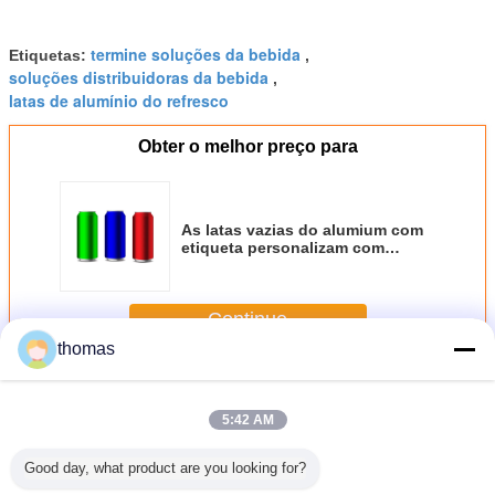
termine soluções da bebida
Etiquetas:
,
soluções distribuidoras da bebida
,
latas de alumínio do refresco
Obter o melhor preço para
As latas vazias do alumium com
etiqueta personalizam com
cans12oz de alta temperatura
Continue
thomas
Latas de 12 onças Brite
Mais
5:42 AM
Good day, what product are you looking for?