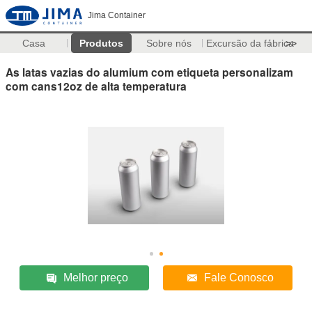
Jima Container
Casa
Produtos
Sobre nós
Excursão da fábrica
>>
As latas vazias do alumium com etiqueta personalizam
com cans12oz de alta temperatura
Melhor preço
Fale Conosco