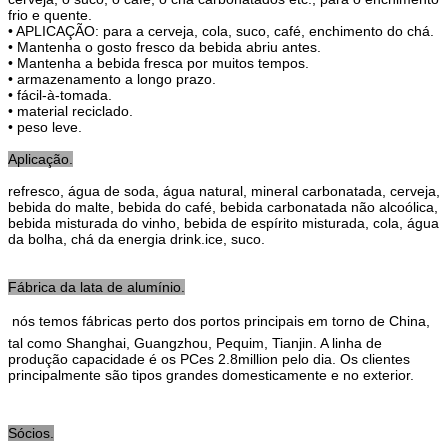
frio e quente.
• APLICAÇÃO: para a cerveja, cola, suco, café, enchimento do chá.
• Mantenha o gosto fresco da bebida abriu antes.
• Mantenha a bebida fresca por muitos tempos.
• armazenamento a longo prazo.
• fácil-à-tomada.
• material reciclado.
• peso leve.
Aplicação.
refresco, água de soda, água natural, mineral carbonatada, cerveja,
bebida do malte, bebida do café, bebida carbonatada não alcoólica,
bebida misturada do vinho, bebida de espírito misturada, cola, água
da bolha, chá da energia drink.ice, suco.
Fábrica da lata de alumínio.
 nós temos fábricas perto dos portos principais em torno de China,
tal como Shanghai, Guangzhou, Pequim, Tianjin. A linha de
produção capacidade é os PCes 2.8million pelo dia. Os clientes
principalmente são tipos grandes domesticamente e no exterior.
Sócios.