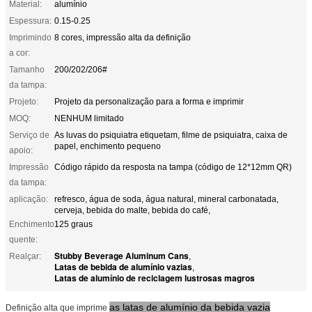
Material:
alumínio
Espessura:
0.15-0.25
Imprimindo
8 cores, impressão alta da definição
a cor:
Tamanho
200/202/206#
da tampa:
Projeto:
Projeto da personalização para a forma e imprimir
MOQ:
NENHUM limitado
Serviço de
As luvas do psiquiatra etiquetam, filme de psiquiatra, caixa de
papel, enchimento pequeno
apoio:
Impressão
Código rápido da resposta na tampa (código de 12*12mm QR)
da tampa:
aplicação:
refresco, água de soda, água natural, mineral carbonatada,
cerveja, bebida do malte, bebida do café,
Enchimento
125 graus
quente:
Stubby Beverage Aluminum Cans
Realçar:
,
Latas de bebida de alumínio vazias
,
Latas de alumínio de reciclagem lustrosas magros
as latas de alumínio da bebida vazia
Definição alta que imprime