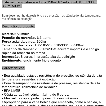
lustrosa magro atarracado de 150ml 185ml 250ml 310ml 330ml
355ml 500ml.
Bom desempenho da resistência de pressão, resistência de alta temperatura,
resistência de oxidação.
Descrição do produto.
Material:
Alumínio
Pressão da reversão:
6,1 barra
Força axial da carga:
100kg
Tamanho das latas:
150/185/250/310/330/350/500ml
Tamanho da tampa:
200/202/206#, aceitam imprimir e o código
rápido da resposta na tampa
Impressão:
8 cores, impressão alta da definição
Enchimento:
enchimento frio e quente
Características.
• Boa qualidade estável, resistência de pressão, resistência de alta
temperatura, resistência
à oxidação.
• Bom desempenho da resistência de pressão, resistência de alta
temperatura, resistência de oxidação.
• BPA LIVRE.
• Cópia agradável, cópia máxima de 8 cores.
• Flexível na cópia, pode imprimir 8 cores máximas.
• Apropriado para a vária bebida que empacota, como a bebida, a
cerveja, o suco, o café, o chá carbonatados etc., para o enchimento